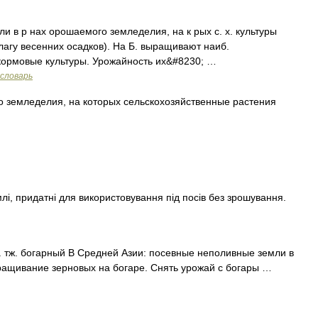
ли в р нах орошаемого земледелия, на к рых с. х. культуры
лагу весенних осадков). На Б. выращивают наиб.
 кормовые культуры. Урожайность их&#8230; …
словарь
 земледелия, на которых сельскохозяйственные растения
емлі, придатні для використовування під посів без зрошування.
 см. тж. богарный В Средней Азии: посевные неполивные земли в
ращивание зерновых на богаре. Снять урожай с богары …