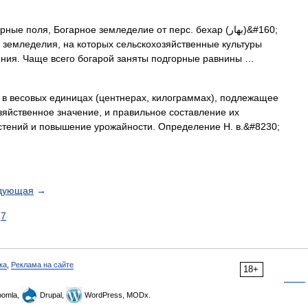
е поля, Богарное земледелие от перс. бехар (بهار)‎&#160;
 земледелия, на которых сельскохозяйственные культуры
ения. Чаще всего богарой заняты подгорные равнины …
в весовых единицах (центнерах, килограммах), подлежащее
озяйственное значение, и правильное составление их
стений и повышение урожайности. Определение Н. в.&#8230;
дующая
→
7
ка
,
Реклама на сайте
18+
omla,
Drupal,
WordPress, MODx.