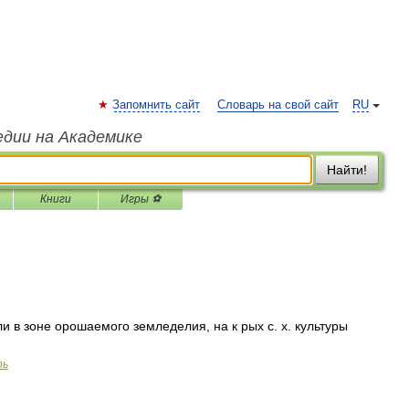
Запомнить сайт
Словарь на свой сайт
RU
едии на Академике
Найти!
Книги
Игры ⚽
ли в зоне орошаемого земледелия, на к рых с. х. культуры
рь