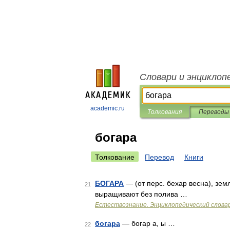
Словари и энциклоп
academic.ru
Толкования
Переводы
богара
Толкование
Перевод
Книги
БОГАРА
— (от перс. бехар весна), зем
21
выращивают без полива …
Естествознание. Энциклопедический слова
богара
— богар а, ы …
22