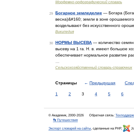
Морфемно-орфографический словарь
Богарное земледелие
— Богара (Богарны
29
весна)&#160; земли в зоне орошаемого
возделывают без искусственного орош
Википедия
НОРМЫ ВЫСЕВА
— количество семян 
30
высеву на 1 га. Н. в. имеют большое х
обеспечивает нормальное развитие ра
…
Сельскохозяйственный словарь-справочник
Страницы
←
Предыдущая
Сле
1
2
3
4
5
6
© Академик, 2000-2026
Обратная связь:
Техподдерж
👣 Путешествия
Экспорт словарей на сайты
, сделанные на PHP,
Jo