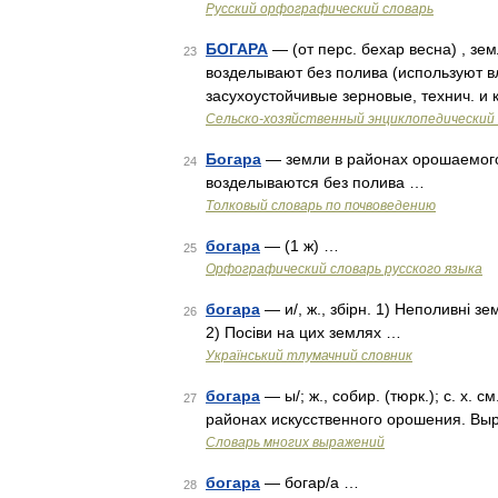
Русский орфографический словарь
БОГАРА
— (от перс. бехар весна) , зем
23
возделывают без полива (используют в
засухоустойчивые зерновые, технич. и
Сельско-хозяйственный энциклопедический 
Богара
— земли в районах орошаемого
24
возделываются без полива …
Толковый словарь по почвоведению
богара
— (1 ж) …
25
Орфографический словарь русского языка
богара
— и/, ж., збірн. 1) Неполивні з
26
2) Посіви на цих землях …
Український тлумачний словник
богара
— ы/; ж., собир. (тюрк.); с. х.
27
районах искусственного орошения. Вы
Словарь многих выражений
богара
— богар/а …
28